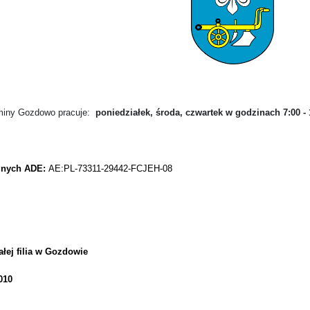
miny Gozdowo pracuje:
poniedziałek, środa, czwartek w godzinach 7:00 - 15
cznych ADE:
AE:PL-73311-29442-FCJEH-08
ałej filia w Gozdowie
010