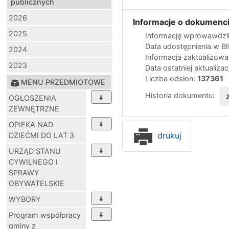
publicznych
2026
Informacje o dokumenci
2025
Informację wprowawdził
Data udostępnienia w B
2024
Informacja zaktualizow
2023
Data ostatniej aktualizac
Liczba odsłon:
137361
MENU PRZEDMIOTOWE
Historia dokumentu:
OGŁOSZENIA
ZEWNĘTRZNE
OPIEKA NAD
drukuj
DZIEĆMI DO LAT 3
URZĄD STANU
CYWILNEGO I
SPRAWY
OBYWATELSKIE
WYBORY
Program współpracy
gminy z