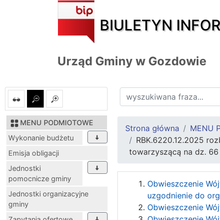
BIULETYN INFO
Urząd Gminy w Gozdowie
MENU PODMIOTOWE
Strona główna
MENU 
Wykonanie budżetu
RBK.6220.12.2025 rozb
towarzyszącą na dz. 66
Emisja obligacji
Jednostki
pomocnicze gminy
Obwieszczenie Wójt
Jednostki organizacyjne
uzgodnienie do org
gminy
Obwieszczenie Wójt
Obwieszczenie Wójt
Zapytania ofertowe