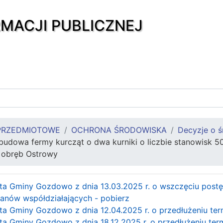
RMACJI PUBLICZNEJ
PRZEDMIOTOWE
OCHRONA ŚRODOWISKA
Decyzje o 
udowa fermy kurcząt o dwa kurniki o liczbie stanowisk 5
 obręb Ostrowy
a Gminy Gozdowo z dnia 13.03.2025 r. o wszczęciu postę
anów współdziałających - pobierz
a Gminy Gozdowo z dnia 12.04.2025 r. o przedłużeniu term
a Gminy Gozdowo z dnia 18.12.2025 r. o przedłużeniu term