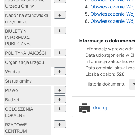
Urzędu Gminy
Obwieszczenie Wój
Obwieszczenie Wójt
Nabór na stanowiska
Obwieszczenie Wój
urzędnicze
BIULETYN
INFORMACJI
Informacje o dokumenci
PUBLICZNEJ
Informację wprowawdził
POLITYKA JAKOŚCI
Data udostępnienia w B
Informacja zaktualizow
Organizacja urzędu
Data ostatniej aktualizac
Władza
Liczba odsłon:
528
Status gminy
Historia dokumentu:
Prawo
Budżet
drukuj
OGŁOSZENIA
LOKALNE
RZĄDOWE
CENTRUM