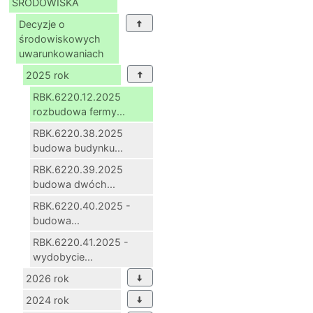
ŚRODOWISKA
Decyzje o
środowiskowych
uwarunkowaniach
2025 rok
RBK.6220.12.2025
rozbudowa fermy...
RBK.6220.38.2025
budowa budynku...
RBK.6220.39.2025
budowa dwóch...
RBK.6220.40.2025 -
budowa...
RBK.6220.41.2025 -
wydobycie...
2026 rok
2024 rok