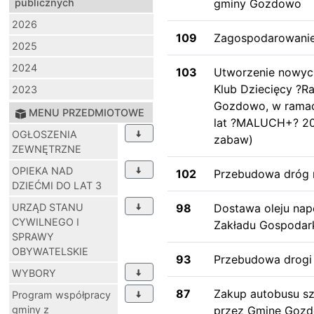
publicznych
gminy Gozdowo
2026
109
Zagospodarowanie 
2025
2024
103
Utworzenie nowych 
Klub Dziecięcy ?R
2023
Gozdowo, w ramach
MENU PRZEDMIOTOWE
lat ?MALUCH+? 202
OGŁOSZENIA
zabaw)
ZEWNĘTRZNE
OPIEKA NAD
102
Przebudowa dróg n
DZIEĆMI DO LAT 3
URZĄD STANU
98
Dostawa oleju na
CYWILNEGO I
Zakładu Gospodar
SPRAWY
OBYWATELSKIE
93
Przebudowa drogi 
WYBORY
87
Zakup autobusu s
Program współpracy
gminy z
przez Gminę Gozd