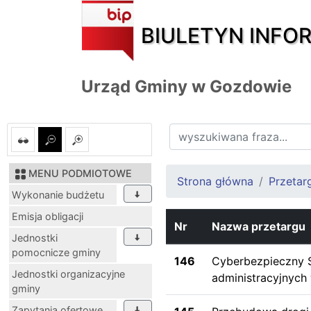
BIULETYN INFO
Urząd Gminy w Gozdowie
MENU PODMIOTOWE
Strona główna
Przetar
Wykonanie budżetu
Emisja obligacji
Nr
Nazwa przetargu
Jednostki
pomocnicze gminy
146
Cyberbezpieczny S
Jednostki organizacyjne
administracyjnych 
gminy
Zapytania ofertowe