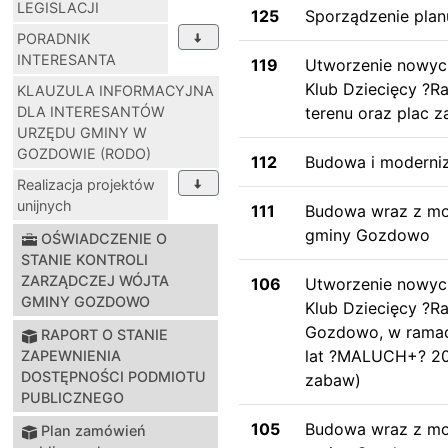
LEGISLACJI
125
Sporządzenie pla
PORADNIK
INTERESANTA
119
Utworzenie nowych 
Klub Dziecięcy ?R
KLAUZULA INFORMACYJNA
DLA INTERESANTÓW
terenu oraz plac 
URZĘDU GMINY W
GOZDOWIE (RODO)
112
Budowa i moderniz
Realizacja projektów
unijnych
111
Budowa wraz z mod
gminy Gozdowo
OŚWIADCZENIE O
STANIE KONTROLI
ZARZĄDCZEJ WÓJTA
106
Utworzenie nowych 
GMINY GOZDOWO
Klub Dziecięcy ?R
Gozdowo, w ramach
RAPORT O STANIE
lat ?MALUCH+? 202
ZAPEWNIENIA
DOSTĘPNOŚCI PODMIOTU
zabaw)
PUBLICZNEGO
105
Budowa wraz z mod
Plan zamówień