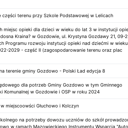
części terenu przy Szkole Podstawowej w Lelicach
miejsc opieki dla dzieci w wieku do lat 3 w instytucji opie
adosna Kraina? w Gozdowie, ul. Krystyna Gozdawy 21, 09-2
 Programu rozwoju instytucji opieki nad dziećmi w wieku
2-2029 - część II (zagospodarowanie terenu oraz plac
a terenie gminy Gozdowo - Polski Ład edycja 8
pędowego dla potrzeb Gminy Gozdowo w tym Gminnego
ki Komunalnej w Gozdowie i OSP w roku 2024
w miejscoowści Głuchowo i Kolczyn
zkolnego na potrzeby dowozu uczniów do szkół prowadzo
owo w ramach Mazowieckiego Instrumentu Wsparcia "Aut