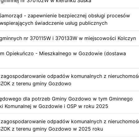
gminnej nr 370102W w kierunku Suska
amorząd - zapewnienie bezpiecznej obsługi procesów
 wspierających świadczenie usług publicznych
gminnych nr 370115W i 370133W w miejscowości Kolczyn
um Opiekuńczo - Mieszkalnego w Gozdowie (dostawa
 i zagospodarowanie odpadów komunalnych z nieruchomoś
PSZOK z terenu gminy Gozdowo
pędowego dla potrzeb Gminy Gozdowo w tym Gminnego
ki Komunalnej w Gozdowie i OSP w roku 2025
 i zagospodarowanie odpadów komunalnych z nieruchomoś
PSZOK z terenu gminy Gozdowo w 2025 roku