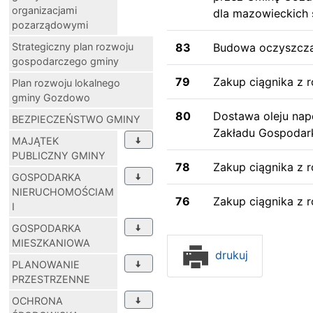
organizacjami
dla mazowieckich 
pozarządowymi
Strategiczny plan rozwoju
83
Budowa oczyszcza
gospodarczego gminy
79
Zakup ciągnika z 
Plan rozwoju lokalnego
gminy Gozdowo
80
Dostawa oleju na
BEZPIECZEŃSTWO GMINY
Zakładu Gospodar
MAJĄTEK
PUBLICZNY GMINY
78
Zakup ciągnika z 
GOSPODARKA
NIERUCHOMOŚCIAM
76
Zakup ciągnika z 
I
GOSPODARKA
MIESZKANIOWA
drukuj
PLANOWANIE
PRZESTRZENNE
OCHRONA