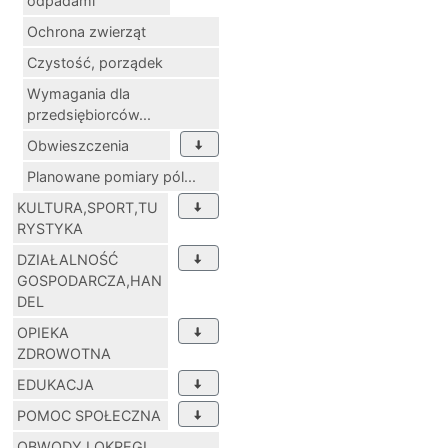
odpadami
Ochrona zwierząt
Czystość, porządek
Wymagania dla
przedsiębiorców...
Obwieszczenia
Planowane pomiary pól...
KULTURA,SPORT,TU
RYSTYKA
DZIAŁALNOŚĆ
GOSPODARCZA,HAN
DEL
OPIEKA
ZDROWOTNA
EDUKACJA
POMOC SPOŁECZNA
OBWODY I OKRĘGI