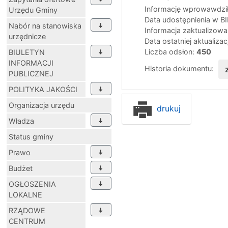
Informację wprowawdził
Urzędu Gminy
Data udostępnienia w B
Nabór na stanowiska
Informacja zaktualizow
urzędnicze
Data ostatniej aktualizac
Liczba odsłon:
450
BIULETYN
INFORMACJI
Historia dokumentu:
PUBLICZNEJ
POLITYKA JAKOŚCI
Organizacja urzędu
drukuj
Władza
Status gminy
Prawo
Budżet
OGŁOSZENIA
LOKALNE
RZĄDOWE
CENTRUM