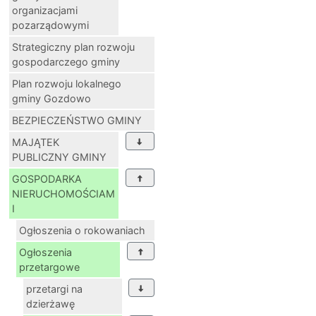
organizacjami
pozarządowymi
Strategiczny plan rozwoju
gospodarczego gminy
Plan rozwoju lokalnego
gminy Gozdowo
BEZPIECZEŃSTWO GMINY
MAJĄTEK
PUBLICZNY GMINY
GOSPODARKA
NIERUCHOMOŚCIAM
I
Ogłoszenia o rokowaniach
Ogłoszenia
przetargowe
przetargi na
dzierżawę