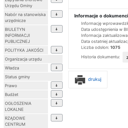
Urzędu Gminy
Nabór na stanowiska
Informacje o dokumenci
urzędnicze
Informację wprowawdził
BIULETYN
Data udostępnienia w B
INFORMACJI
Informacja zaktualizow
PUBLICZNEJ
Data ostatniej aktualizac
Liczba odsłon:
1075
POLITYKA JAKOŚCI
Historia dokumentu:
Organizacja urzędu
Władza
Status gminy
drukuj
Prawo
Budżet
OGŁOSZENIA
LOKALNE
RZĄDOWE
CENTRUM