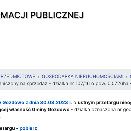
RMACJI PUBLICZNEJ
PRZEDMIOTOWE
GOSPODARKA NIERUCHOMOŚCIAMI
aniczony na sprzedaż - działka nr 107/16 o pow. 0,0726h
 Gozdowo z dnia 30.03.2023 r.
o
ustnym przetargu nie
ącej własność Gminy Gozdowo -
działka oznaczona nr g
.
zetargu -
pobierz