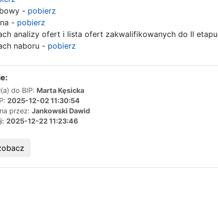
obowy -
pobierz
jna -
pobierz
ch analizy ofert i lista ofert zakwalifikowanych do II etapu
ach naboru -
pobierz
e:
(a) do BIP:
Marta Kęsicka
IP:
2025-12-02 11:30:54
ana przez:
Jankowski Dawid
ji:
2025-12-22 11:23:46
zobacz