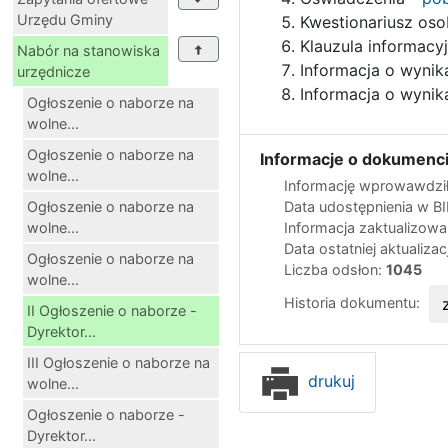
Urzędu Gminy
Kwestionariusz os
Klauzula informacy
Nabór na stanowiska
Informacja o wynika
urzędnicze
Informacja o wynik
Ogłoszenie o naborze na
wolne...
Ogłoszenie o naborze na
Informacje o dokumenci
wolne...
Informację wprowawdził
Ogłoszenie o naborze na
Data udostępnienia w B
wolne...
Informacja zaktualizow
Data ostatniej aktualizac
Ogłoszenie o naborze na
Liczba odsłon:
1045
wolne...
Historia dokumentu:
II Ogłoszenie o naborze -
Dyrektor...
III Ogłoszenie o naborze na
drukuj
wolne...
Ogłoszenie o naborze -
Dyrektor...